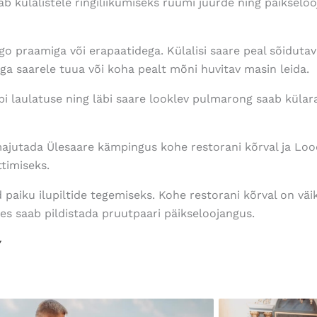
ab külalistele ringiliikumiseks ruumi juurde ning päikselo
o praamiga või erapaatidega. Külalisi saare peal sõidutav
a saarele tuua või koha pealt mõni huvitav masin leida.
läbi laulatuse ning läbi saare looklev pulmarong saab külar
majutada Ülesaare kämpingus kohe restorani kõrval ja Lo
ttimiseks.
paiku ilupiltide tegemiseks. Kohe restorani kõrval on väi
s saab pildistada pruutpaari päikseloojangus.