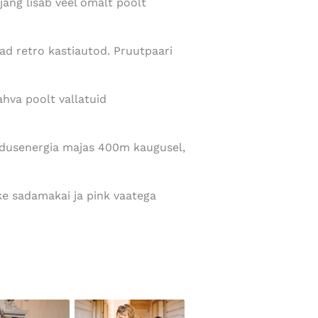
ojang lisab veel omalt poolt
ad retro kastiautod. Pruutpaari
ahva poolt vallatuid
odusenergia majas 400m kaugusel,
ke sadamakai ja pink vaatega