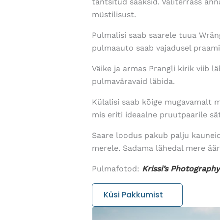
tantsitud saaksid. Väliterrass ann
müstilisust.
Pulmalisi saab saarele tuua Wräng
pulmaauto saab vajadusel praamig
Väike ja armas Prangli kirik viib 
pulmaväravaid läbida.
Külalisi saab kõige mugavamalt 
mis eriti ideaalne pruutpaarile sä
Saare loodus pakub palju kauneid 
merele. Sadama lähedal mere ääre
Pulmafotod:
Krissi’s Photography
Küsi Pakkumist