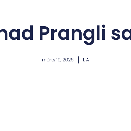
ad Prangli s
märts 19, 2026
L A