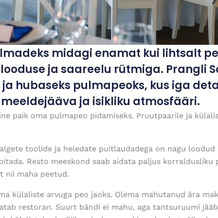
lmadeks midagi enamat kui lihtsalt pe
 looduse ja saareelu rütmiga. Prangli 
 ja hubaseks pulmapeoks, kus iga deta
 meeldejääva ja isikliku atmosfääri.
ine paik oma pulmapeo pidamiseks. Pruutpaarile ja külali
algete toolide ja heledate puitlaudadega on nagu loodud s
tada. Resto meeskond saab aidata paljus korraldusliku p
t nii maha peetud.
ma külaliste arvuga peo jaoks. Olema mahutanud ära maks
atab restoran. Suurt bändi ei mahu, aga tantsuruumi jääb p