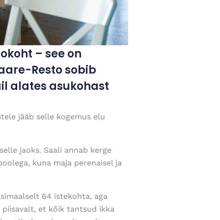
okoht – see on
Saare-Resto sobib
il alates asukohast
stele jääb selle kogemus elu
elle jaoks. Saali annab kerge
oolega, kuna maja perenaisel ja
imaalselt 64 istekohta, aga
iisavalt, et kõik tantsud ikka