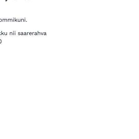
ommikuni.
ku nii saarerahva
