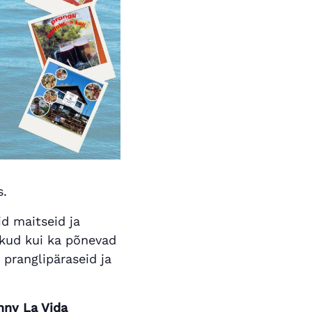
s.
id maitseid ja
ikud kui ka põnevad
pranglipäraseid ja
nny La Vida