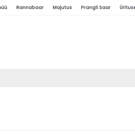
nüü
Rannabaar
Majutus
Prangli Saar
Üritus