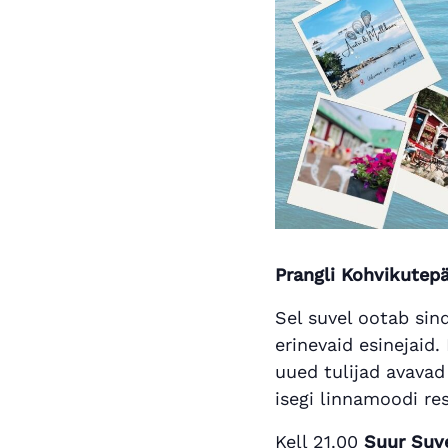
Prangli Kohvikutep
Sel suvel ootab sind
erinevaid esinejaid
uued tulijad avavad
isegi linnamoodi re
Kell 21.00
Suur Suv