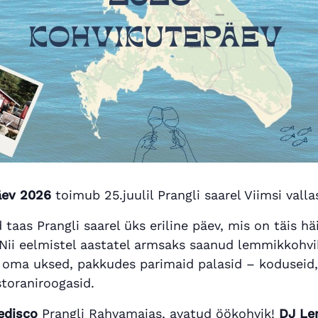
äev 2026
toimub 25.juulil Prangli saarel Viimsi valla
 taas Prangli saarel üks eriline päev, mis on täis hä
. Nii eelmistel aastatel armsaks saanud lemmikkohv
 oma uksed, pakkudes parimaid palasid – koduseid, 
storaniroogasid.
edisco
Prangli Rahvamajas, avatud öökohvik!
DJ Le