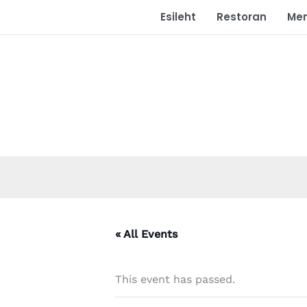
Skip
Esileht
Restoran
Me
to
content
« All Events
This event has passed.