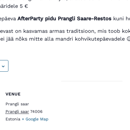
näridele 5 €
epäeva
AfterParty pidu Prangli Saare-Restos
kuni h
evast on kasvamas armas traditsioon, mis toob kok
 ei jää nõks mitte alla mandri kohvikutepäevadele 
VENUE
Prangli saar
Prangli saar
74006
Estonia
+ Google Map