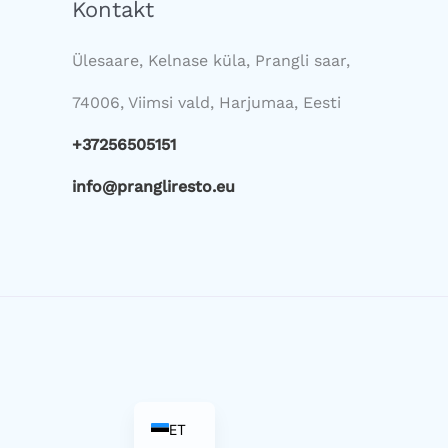
Kontakt
Ülesaare, Kelnase küla, Prangli saar,
74006, Viimsi vald, Harjumaa, Eesti
+37256505151
info@prangliresto.eu
EN
ET